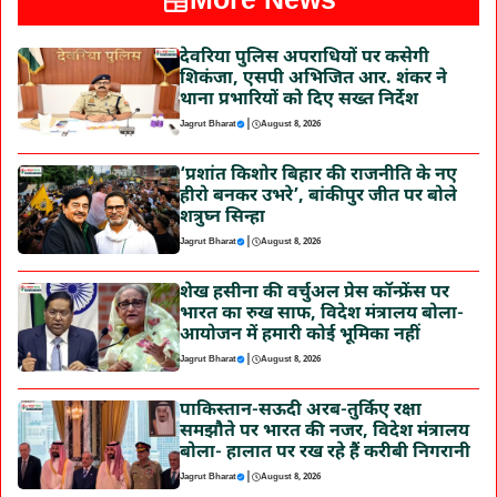
More News
देवरिया पुलिस अपराधियों पर कसेगी
शिकंजा, एसपी अभिजित आर. शंकर ने
थाना प्रभारियों को दिए सख्त निर्देश
|
Jagrut Bharat
August 8, 2026
‘प्रशांत किशोर बिहार की राजनीति के नए
हीरो बनकर उभरे’, बांकीपुर जीत पर बोले
शत्रुघ्न सिन्हा
|
Jagrut Bharat
August 8, 2026
शेख हसीना की वर्चुअल प्रेस कॉन्फ्रेंस पर
भारत का रुख साफ, विदेश मंत्रालय बोला-
आयोजन में हमारी कोई भूमिका नहीं
|
Jagrut Bharat
August 8, 2026
पाकिस्तान-सऊदी अरब-तुर्किए रक्षा
समझौते पर भारत की नजर, विदेश मंत्रालय
बोला- हालात पर रख रहे हैं करीबी निगरानी
|
Jagrut Bharat
August 8, 2026