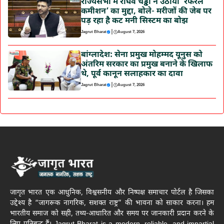
राज्यसभा में राघव चड्ढा ने उठाया ‘रेफरल
कमीशन’ का मुद्दा, बोले- मरीजों की जेब पर
पड़ रहा है कट मनी सिस्टम का बोझ
|
Jagrut Bharat
August 7, 2026
बांग्लादेश: सेना प्रमुख मोहम्मद यूनुस को
अंतरिम सरकार का प्रमुख बनाने के खिलाफ
थे, पूर्व कानून सलाहकार का दावा
|
Jagrut Bharat
August 7, 2026
जागृत भारत एक आधुनिक, विश्वसनीय और निष्पक्ष समाचार पोर्टल है जिसका
उद्देश्य है “जागरूक नागरिक, सशक्त राष्ट्र” की भावना को साकार करना। हम
भारतीय समाज को सही, तथ्य-आधारित और समय पर जानकारी प्रदान करने के