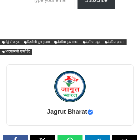
Subscribe
गेहूं बीज ट्रक
दिस्तौली पुल हादसा
देवरिया ट्रक पलटा
देवरिया न्यूज़
देवरिया हादसा
भाटपाररानी एक्सीडेंट
Jagrut Bharat