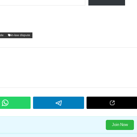
ide
in-law dispute
Join Now