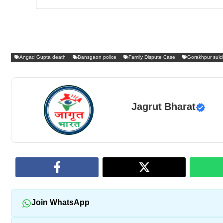
Angad Gupta death
Bansgaon police
Family Dispute Case
Gorakhpur suic
Jagrut Bharat
Join WhatsApp