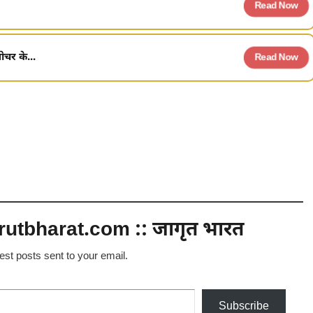
Read Now
ोचर के...
Read Now
utbharat.com :: जागृत भारत
test posts sent to your email.
Subscribe