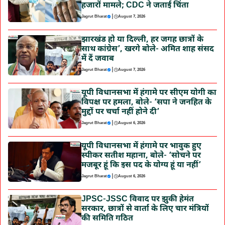
हजारों मामले; CDC ने जताई चिंता
|
Jagrut Bharat
August 7, 2026
झारखंड हो या दिल्ली, हर जगह छात्रों के
साथ कांग्रेस’, खरगे बोले- अमित शाह संसद
में दें जवाब
|
Jagrut Bharat
August 7, 2026
यूपी विधानसभा में हंगामे पर सीएम योगी का
विपक्ष पर हमला, बोले- ‘सपा ने जनहित के
मुद्दों पर चर्चा नहीं होने दी’
|
Jagrut Bharat
August 6, 2026
यूपी विधानसभा में हंगामे पर भावुक हुए
स्पीकर सतीश महाना, बोले- ‘सोचने पर
मजबूर हूं कि इस पद के योग्य हूं या नहीं’
|
Jagrut Bharat
August 6, 2026
JPSC-JSSC विवाद पर झुकी हेमंत
सरकार, छात्रों से वार्ता के लिए चार मंत्रियों
की समिति गठित