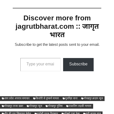
Discover more from
jagrutbharat.com :: जागृत
भारत
Subscribe to get the latest posts sent to your email.
Type your email…
Subscribe
उत्तर प्रदेश अपराध समाचार
किशोरी से दुष्कर्म मामला
गुलरिहा थाना
गोरखपुर क्राइम न्यूज
गोरखपुर ताजा खबर
गोरखपुर न्यूज
गोरखपुर पुलिस
नाबालिग लड़की मामला
नींद की दवा खिलाकर बेहोश
पड़ोसी युवक गिरफ्तार
पॉक्सो एक्ट केस
यूपी क्राइम न्यूज़