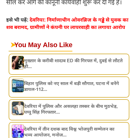
सील कर आगे की कानूनी कार्यवाही शुरू कर दी गई है।
इसे भी पढ़ें:
देवरिया: निर्माणाधीन ओवरब्रिज के गड्ढे से युवक का
शव बरामद, ग्रामीणों ने कंपनी पर लापरवाही का लगाया आरोप
➤
You May Also Like
मुख्तार के करीबी शादाब ED की गिरफ्त में, दुबई से लौटते
ही...
बिहार पुलिस को नए साल में बड़ी सौगात, पटना में बनेंगे
डायल-112...
देवरिया में पुलिस और असलहा तस्कर के बीच मुठभेड़,
पप्पू सिंह गिरफ्तार...
देवरिया में तीन दशक बाद विश्व भोजपुरी सम्मेलन का
भव्य आयोजन, मनोज...