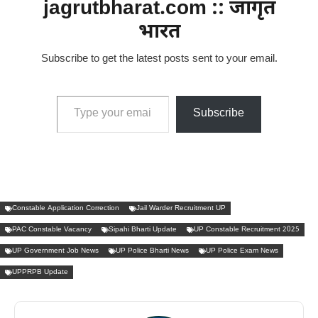
jagrutbharat.com :: जागृत
भारत
Subscribe to get the latest posts sent to your email.
Type your email…
Subscribe
Constable Application Correction
Jail Warder Recruitment UP
PAC Constable Vacancy
Sipahi Bharti Update
UP Constable Recruitment 2025
UP Government Job News
UP Police Bharti News
UP Police Exam News
UPPRPB Update