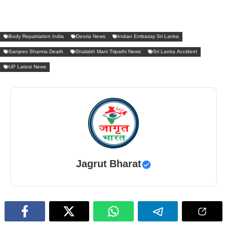
Body Repatriation India
Deoria News
Indian Embassy Sri Lanka
Sanjeev Sharma Death
Shalabh Mani Tripathi News
Sri Lanka Accident
UP Latest News
Jagrut Bharat