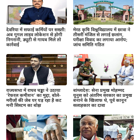
देवरिया में सफाई कर्मियों पर सख्ती:
मेरठ कृषि विश्वविद्यालय में छात्रा ने
अब गूगल लाइव लोकेशन से होगी
तीसरी मंजिल से लगाई छलांग,
निगरानी, ड्यूटी से गायब मिले तो
परीक्षा विवाद का लगाया आरोप;
कार्रवाई
जांच समिति गठित
राज्यसभा में राघव चड्ढा ने उठाया
बांग्लादेश: सेना प्रमुख मोहम्मद
‘रेफरल कमीशन’ का मुद्दा, बोले-
यूनुस को अंतरिम सरकार का प्रमुख
मरीजों की जेब पर पड़ रहा है कट
बनाने के खिलाफ थे, पूर्व कानून
मनी सिस्टम का बोझ
सलाहकार का दावा