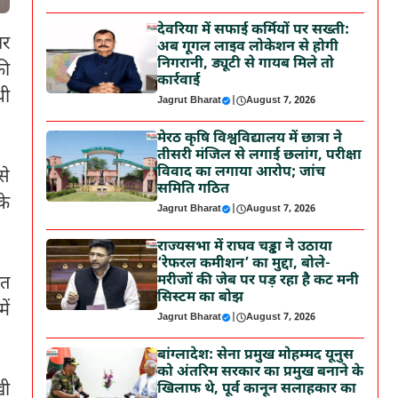
देवरिया में सफाई कर्मियों पर सख्ती:
गर
अब गूगल लाइव लोकेशन से होगी
निगरानी, ड्यूटी से गायब मिले तो
की
कार्रवाई
थी
Jagrut Bharat
|
August 7, 2026
मेरठ कृषि विश्वविद्यालय में छात्रा ने
तीसरी मंजिल से लगाई छलांग, परीक्षा
विवाद का लगाया आरोप; जांच
से
समिति गठित
के
Jagrut Bharat
|
August 7, 2026
राज्यसभा में राघव चड्ढा ने उठाया
‘रेफरल कमीशन’ का मुद्दा, बोले-
मरीजों की जेब पर पड़ रहा है कट मनी
ात
सिस्टम का बोझ
ें
Jagrut Bharat
|
August 7, 2026
बांग्लादेश: सेना प्रमुख मोहम्मद यूनुस
को अंतरिम सरकार का प्रमुख बनाने के
खी
खिलाफ थे, पूर्व कानून सलाहकार का