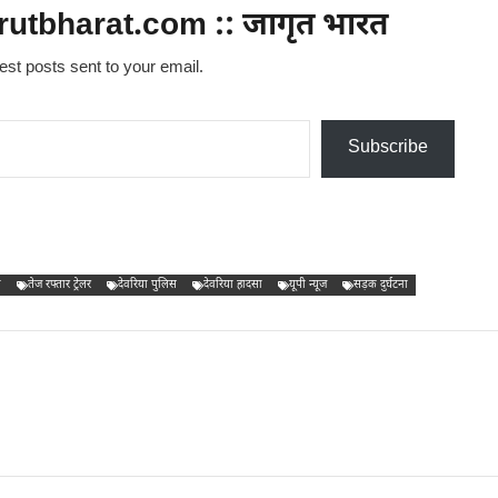
utbharat.com :: जागृत भारत
test posts sent to your email.
Subscribe
ा
तेज रफ्तार ट्रेलर
देवरिया पुलिस
देवरिया हादसा
यूपी न्यूज
सड़क दुर्घटना