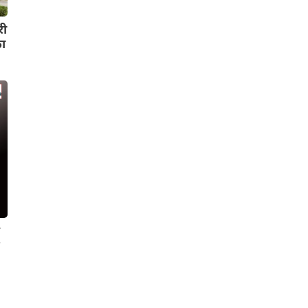
री
का
न
र