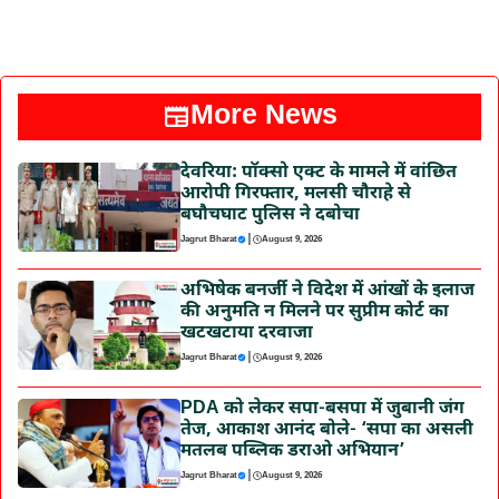
More News
देवरिया: पॉक्सो एक्ट के मामले में वांछित
आरोपी गिरफ्तार, मलसी चौराहे से
बघौचघाट पुलिस ने दबोचा
|
Jagrut Bharat
August 9, 2026
अभिषेक बनर्जी ने विदेश में आंखों के इलाज
की अनुमति न मिलने पर सुप्रीम कोर्ट का
खटखटाया दरवाजा
|
Jagrut Bharat
August 9, 2026
PDA को लेकर सपा-बसपा में जुबानी जंग
तेज, आकाश आनंद बोले- ‘सपा का असली
मतलब पब्लिक डराओ अभियान’
|
Jagrut Bharat
August 9, 2026