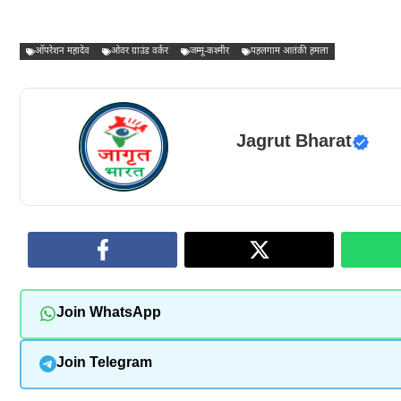
ऑपरेशन महादेव
ओवर ग्राउंड वर्कर
जम्मू-कश्मीर
पहलगाम आतंकी हमला
Jagrut Bharat
Join WhatsApp
Join Telegram