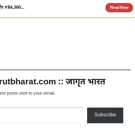
 और ₹84,360...
Read Now
utbharat.com :: जागृत भारत
test posts sent to your email.
Subscribe