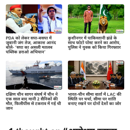
PDA को लेकर सपा-बसपा में
कुशीनगर में पाकिस्तानी झंडे के
जुबानी जंग तेज, आकाश आनंद
साथ फोटो पोस्ट करने का आरोप,
बोले- ‘सपा का असली मतलब
पुलिस ने युवक को किया गिरफ्तार
पब्लिक डराओ अभियान’
दक्षिण चीन सागर संघर्ष में चीन ने
भारत-चीन सीमा वार्ता में LAC की
एक साल बाद मानी 2 सैनिकों की
स्थिति पर चर्चा, सीमा पर शांति
मौत, फिलीपींस से टकराव में गई थी
बनाए रखने पर दोनों देशों का जोर
जान