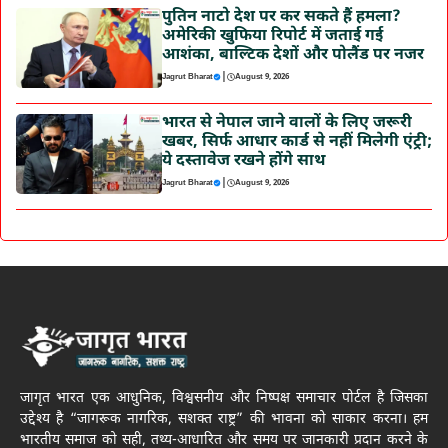
पुतिन नाटो देश पर कर सकते हैं हमला?
अमेरिकी खुफिया रिपोर्ट में जताई गई
आशंका, बाल्टिक देशों और पोलैंड पर नजर
|
Jagrut Bharat
August 9, 2026
भारत से नेपाल जाने वालों के लिए जरूरी
खबर, सिर्फ आधार कार्ड से नहीं मिलेगी एंट्री;
ये दस्तावेज रखने होंगे साथ
|
Jagrut Bharat
August 9, 2026
जागृत भारत एक आधुनिक, विश्वसनीय और निष्पक्ष समाचार पोर्टल है जिसका
उद्देश्य है “जागरूक नागरिक, सशक्त राष्ट्र” की भावना को साकार करना। हम
भारतीय समाज को सही, तथ्य-आधारित और समय पर जानकारी प्रदान करने के