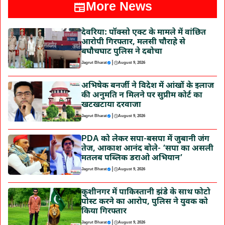
More News
देवरिया: पॉक्सो एक्ट के मामले में वांछित
आरोपी गिरफ्तार, मलसी चौराहे से
बघौचघाट पुलिस ने दबोचा
|
Jagrut Bharat
August 9, 2026
अभिषेक बनर्जी ने विदेश में आंखों के इलाज
की अनुमति न मिलने पर सुप्रीम कोर्ट का
खटखटाया दरवाजा
|
Jagrut Bharat
August 9, 2026
PDA को लेकर सपा-बसपा में जुबानी जंग
तेज, आकाश आनंद बोले- ‘सपा का असली
मतलब पब्लिक डराओ अभियान’
|
Jagrut Bharat
August 9, 2026
कुशीनगर में पाकिस्तानी झंडे के साथ फोटो
पोस्ट करने का आरोप, पुलिस ने युवक को
किया गिरफ्तार
|
Jagrut Bharat
August 9, 2026