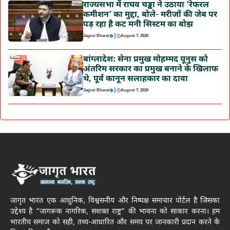
राज्यसभा में राघव चड्ढा ने उठाया ‘रेफरल
कमीशन’ का मुद्दा, बोले- मरीजों की जेब पर
पड़ रहा है कट मनी सिस्टम का बोझ
|
Jagrut Bharat
August 7, 2026
बांग्लादेश: सेना प्रमुख मोहम्मद यूनुस को
अंतरिम सरकार का प्रमुख बनाने के खिलाफ
थे, पूर्व कानून सलाहकार का दावा
|
Jagrut Bharat
August 7, 2026
जागृत भारत एक आधुनिक, विश्वसनीय और निष्पक्ष समाचार पोर्टल है जिसका
उद्देश्य है “जागरूक नागरिक, सशक्त राष्ट्र” की भावना को साकार करना। हम
भारतीय समाज को सही, तथ्य-आधारित और समय पर जानकारी प्रदान करने के