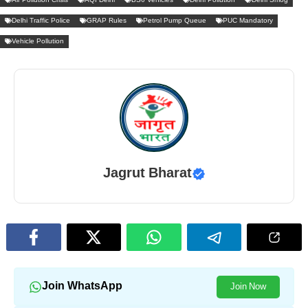
Air Pollution Crisis
AQI Delhi
BS6 Vehicles
Delhi Pollution
Delhi Smog
Delhi Traffic Police
GRAP Rules
Petrol Pump Queue
PUC Mandatory
Vehicle Pollution
Jagrut Bharat
Join WhatsApp
Join Now