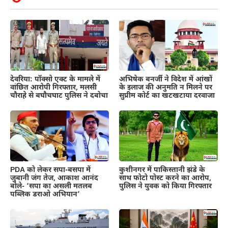
देवरिया: पॉक्सो एक्ट के मामले में
अभिषेक बनर्जी ने विदेश में आंखों
वांछित आरोपी गिरफ्तार, मलसी
के इलाज की अनुमति न मिलने पर
चौराहे से बघौचघाट पुलिस ने दबोचा
सुप्रीम कोर्ट का खटखटाया दरवाजा
PDA को लेकर सपा-बसपा में
कुशीनगर में पाकिस्तानी झंडे के
जुबानी जंग तेज, आकाश आनंद
साथ फोटो पोस्ट करने का आरोप,
बोले- ‘सपा का असली मतलब
पुलिस ने युवक को किया गिरफ्तार
पब्लिक डराओ अभियान’