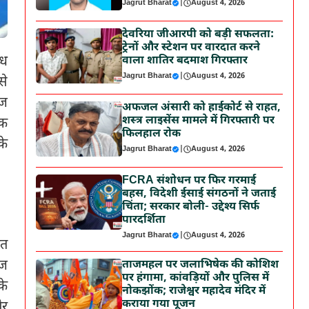
Jagrut Bharat
|
August 4, 2026
देवरिया जीआरपी को बड़ी सफलता:
ट्रेनों और स्टेशन पर वारदात करने
्ध
वाला शातिर बदमाश गिरफ्तार
Jagrut Bharat
|
August 4, 2026
से
ेज
अफजल अंसारी को हाईकोर्ट से राहत,
शस्त्र लाइसेंस मामले में गिरफ्तारी पर
वक
फिलहाल रोक
के
Jagrut Bharat
|
August 4, 2026
FCRA संशोधन पर फिर गरमाई
बहस, विदेशी ईसाई संगठनों ने जताई
चिंता; सरकार बोली- उद्देश्य सिर्फ
पारदर्शिता
Jagrut Bharat
|
August 4, 2026
ात
रज
ताजमहल पर जलाभिषेक की कोशिश
पर हंगामा, कांवड़ियों और पुलिस में
के
नोकझोंक; राजेश्वर महादेव मंदिर में
कराया गया पूजन
और