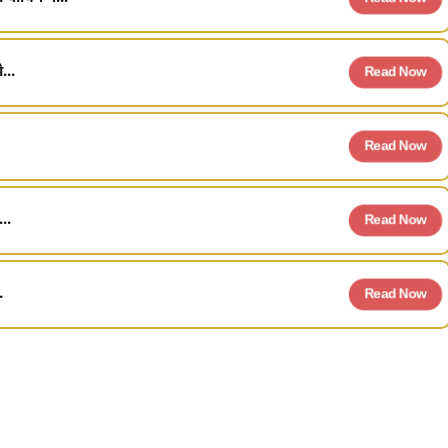
...
Read Now
Read Now
..
Read Now
.
Read Now