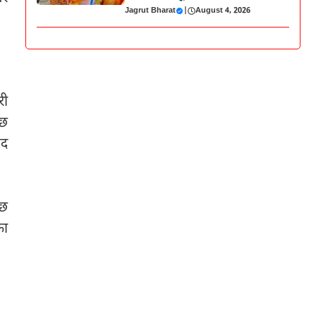
Jagrut Bharat
|
August 4, 2026
री
ाछ
हद
ुछ
का