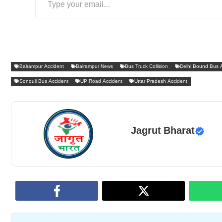
Balrampur Accident
Balrampur News
Bus Truck Collision
Delhi Bound Bus 
Sonouli Bus Accident
UP Road Accident
Uttar Pradesh Accident
Jagrut Bharat