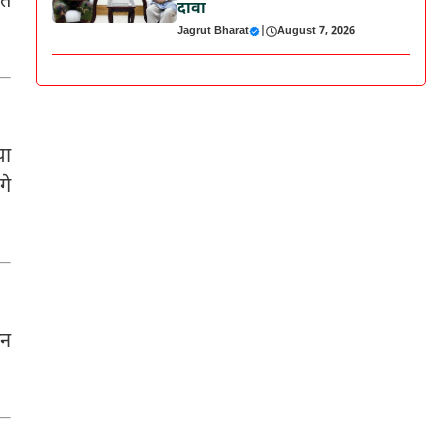
ित
दावा
Jagrut Bharat
|
August 7, 2026
या
गे
ान