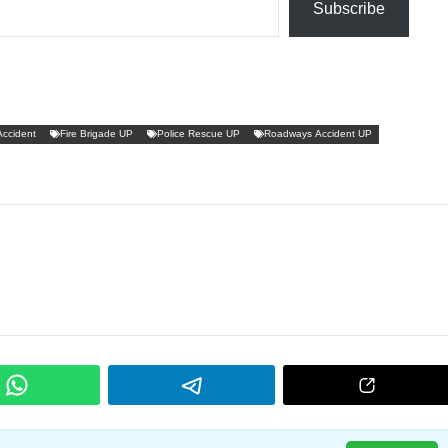
Subscribe
Accident
Fire Brigade UP
Police Rescue UP
Roadways Accident UP