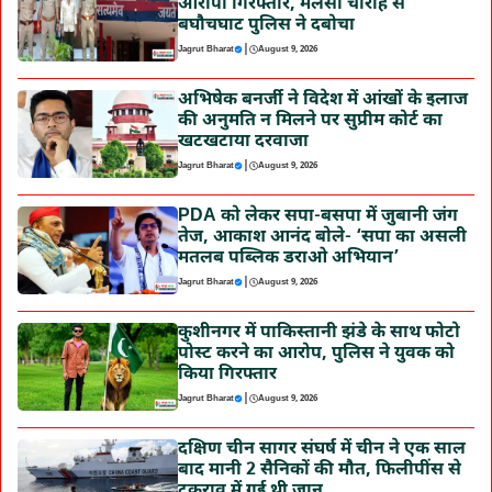
आरोपी गिरफ्तार, मलसी चौराहे से
बघौचघाट पुलिस ने दबोचा
|
Jagrut Bharat
August 9, 2026
अभिषेक बनर्जी ने विदेश में आंखों के इलाज
की अनुमति न मिलने पर सुप्रीम कोर्ट का
खटखटाया दरवाजा
|
Jagrut Bharat
August 9, 2026
PDA को लेकर सपा-बसपा में जुबानी जंग
तेज, आकाश आनंद बोले- ‘सपा का असली
मतलब पब्लिक डराओ अभियान’
|
Jagrut Bharat
August 9, 2026
कुशीनगर में पाकिस्तानी झंडे के साथ फोटो
पोस्ट करने का आरोप, पुलिस ने युवक को
किया गिरफ्तार
|
Jagrut Bharat
August 9, 2026
दक्षिण चीन सागर संघर्ष में चीन ने एक साल
बाद मानी 2 सैनिकों की मौत, फिलीपींस से
टकराव में गई थी जान