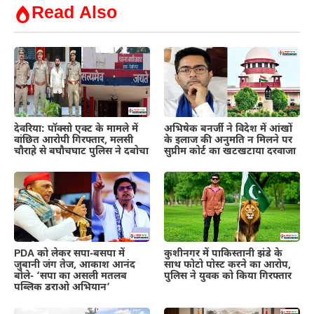
Read Also
देवरिया: पॉक्सो एक्ट के मामले में
अभिषेक बनर्जी ने विदेश में आंखों
वांछित आरोपी गिरफ्तार, मलसी
के इलाज की अनुमति न मिलने पर
चौराहे से बघौचघाट पुलिस ने दबोचा
सुप्रीम कोर्ट का खटखटाया दरवाजा
PDA को लेकर सपा-बसपा में
कुशीनगर में पाकिस्तानी झंडे के
जुबानी जंग तेज, आकाश आनंद
साथ फोटो पोस्ट करने का आरोप,
बोले- ‘सपा का असली मतलब
पुलिस ने युवक को किया गिरफ्तार
पब्लिक डराओ अभियान’