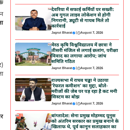
देवरिया में सफाई कर्मियों पर सख्ती:
हन
अब गूगल लाइव लोकेशन से होगी
निगरानी, ड्यूटी से गायब मिले तो
ता
कार्रवाई
Jagrut Bharat
|
August 7, 2026
मेरठ कृषि विश्वविद्यालय में छात्रा ने
तीसरी मंजिल से लगाई छलांग, परीक्षा
विवाद का लगाया आरोप; जांच
समिति गठित
र)
Jagrut Bharat
|
August 7, 2026
जा
राज्यसभा में राघव चड्ढा ने उठाया
‘रेफरल कमीशन’ का मुद्दा, बोले-
मरीजों की जेब पर पड़ रहा है कट मनी
सिस्टम का बोझ
Jagrut Bharat
|
August 7, 2026
पर
बांग्लादेश: सेना प्रमुख मोहम्मद यूनुस
को अंतरिम सरकार का प्रमुख बनाने के
खिलाफ थे, पूर्व कानून सलाहकार का