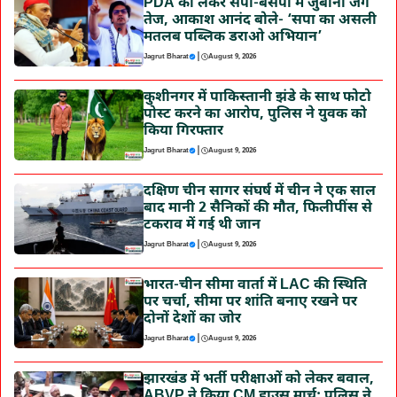
PDA को लेकर सपा-बसपा में जुबानी जंग
तेज, आकाश आनंद बोले- ‘सपा का असली
मतलब पब्लिक डराओ अभियान’
|
Jagrut Bharat
August 9, 2026
कुशीनगर में पाकिस्तानी झंडे के साथ फोटो
पोस्ट करने का आरोप, पुलिस ने युवक को
किया गिरफ्तार
|
Jagrut Bharat
August 9, 2026
दक्षिण चीन सागर संघर्ष में चीन ने एक साल
बाद मानी 2 सैनिकों की मौत, फिलीपींस से
टकराव में गई थी जान
|
Jagrut Bharat
August 9, 2026
भारत-चीन सीमा वार्ता में LAC की स्थिति
पर चर्चा, सीमा पर शांति बनाए रखने पर
दोनों देशों का जोर
|
Jagrut Bharat
August 9, 2026
झारखंड में भर्ती परीक्षाओं को लेकर बवाल,
ABVP ने किया CM हाउस मार्च; पुलिस ने