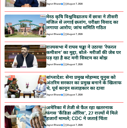
|
Jagrut Bharat
August 7, 2026
मेरठ कृषि विश्वविद्यालय में छात्रा ने तीसरी
मंजिल से लगाई छलांग, परीक्षा विवाद का
लगाया आरोप; जांच समिति गठित
|
Jagrut Bharat
August 7, 2026
राज्यसभा में राघव चड्ढा ने उठाया ‘रेफरल
कमीशन’ का मुद्दा, बोले- मरीजों की जेब पर
पड़ रहा है कट मनी सिस्टम का बोझ
|
Jagrut Bharat
August 7, 2026
बांग्लादेश: सेना प्रमुख मोहम्मद यूनुस को
अंतरिम सरकार का प्रमुख बनाने के खिलाफ
थे, पूर्व कानून सलाहकार का दावा
|
Jagrut Bharat
August 7, 2026
अमेरिका में तेजी से फैल रहा खतरनाक
फंगस ‘कैंडिडा ऑरिस’, 27 राज्यों में मिले
हजारों मामले; CDC ने जताई चिंता
|
Jagrut Bharat
August 7, 2026