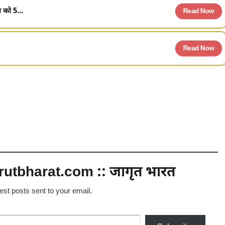
 को 5...
Read Now
Read Now
utbharat.com :: जागृत भारत
test posts sent to your email.