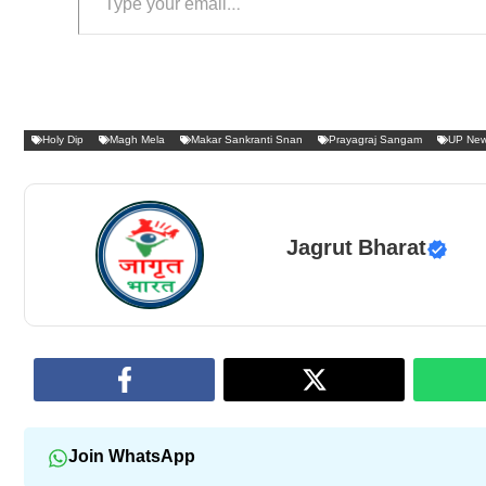
Holy Dip
Magh Mela
Makar Sankranti Snan
Prayagraj Sangam
UP Ne
Jagrut Bharat
Join WhatsApp