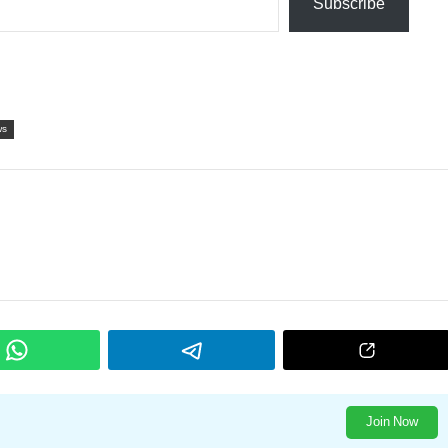
Subscribe
ws
Join Now