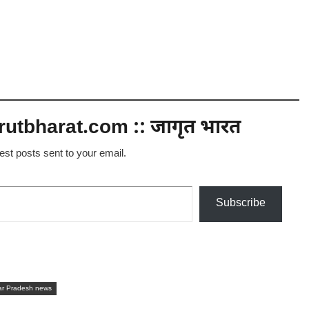
utbharat.com :: जागृत भारत
test posts sent to your email.
Subscribe
ar Pradesh news