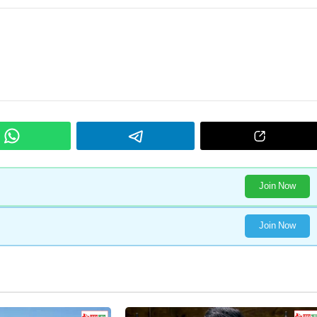
Join Now
Join Now