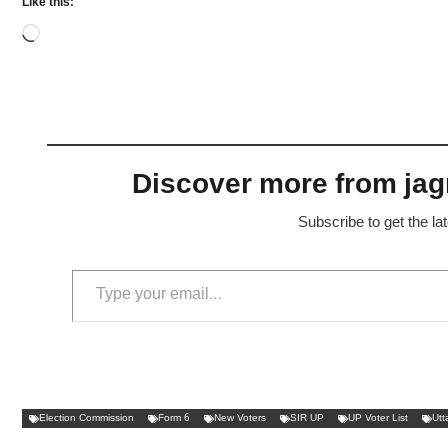
Like this:
Loading…
Discover more from jagr
Subscribe to get the la
Type your email…
Election Commission
Form 6
New Voters
SIR UP
UP Voter List
Utt