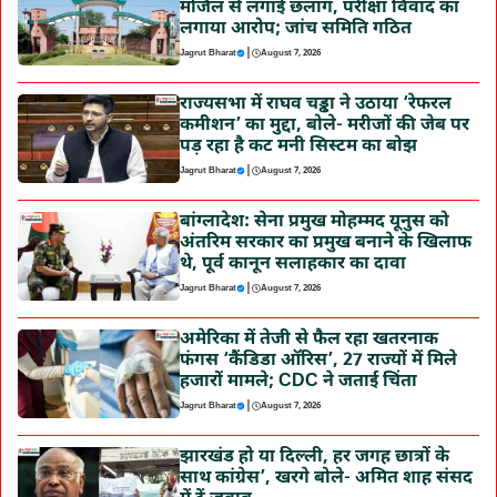
मंजिल से लगाई छलांग, परीक्षा विवाद का
लगाया आरोप; जांच समिति गठित
|
Jagrut Bharat
August 7, 2026
राज्यसभा में राघव चड्ढा ने उठाया ‘रेफरल
कमीशन’ का मुद्दा, बोले- मरीजों की जेब पर
पड़ रहा है कट मनी सिस्टम का बोझ
|
Jagrut Bharat
August 7, 2026
बांग्लादेश: सेना प्रमुख मोहम्मद यूनुस को
अंतरिम सरकार का प्रमुख बनाने के खिलाफ
थे, पूर्व कानून सलाहकार का दावा
|
Jagrut Bharat
August 7, 2026
अमेरिका में तेजी से फैल रहा खतरनाक
फंगस ‘कैंडिडा ऑरिस’, 27 राज्यों में मिले
हजारों मामले; CDC ने जताई चिंता
|
Jagrut Bharat
August 7, 2026
झारखंड हो या दिल्ली, हर जगह छात्रों के
साथ कांग्रेस’, खरगे बोले- अमित शाह संसद