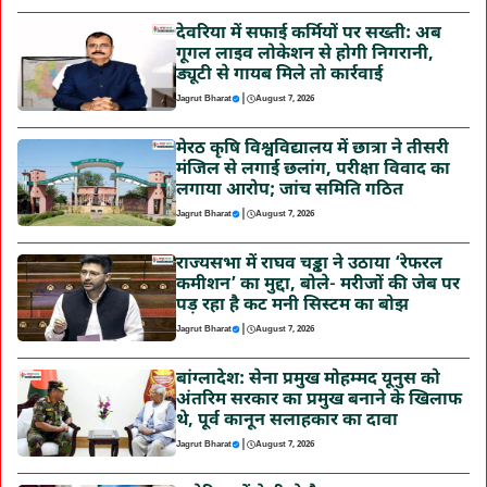
देवरिया में सफाई कर्मियों पर सख्ती: अब
गूगल लाइव लोकेशन से होगी निगरानी,
ड्यूटी से गायब मिले तो कार्रवाई
|
Jagrut Bharat
August 7, 2026
मेरठ कृषि विश्वविद्यालय में छात्रा ने तीसरी
मंजिल से लगाई छलांग, परीक्षा विवाद का
लगाया आरोप; जांच समिति गठित
|
Jagrut Bharat
August 7, 2026
राज्यसभा में राघव चड्ढा ने उठाया ‘रेफरल
कमीशन’ का मुद्दा, बोले- मरीजों की जेब पर
पड़ रहा है कट मनी सिस्टम का बोझ
|
Jagrut Bharat
August 7, 2026
बांग्लादेश: सेना प्रमुख मोहम्मद यूनुस को
अंतरिम सरकार का प्रमुख बनाने के खिलाफ
थे, पूर्व कानून सलाहकार का दावा
|
Jagrut Bharat
August 7, 2026