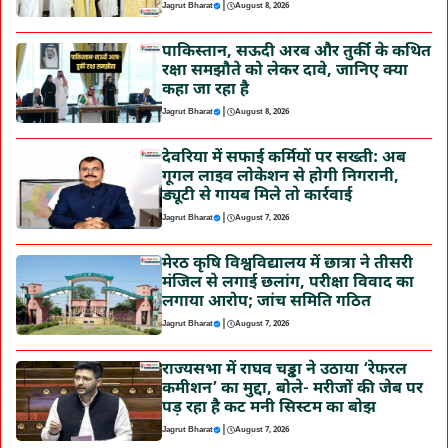
|
Jagrut Bharat
August 8, 2026
पाकिस्तान, सऊदी अरब और तुर्की के कथित
रक्षा समझौते को लेकर दावे, जानिए क्या
कहा जा रहा है
|
Jagrut Bharat
August 8, 2026
देवरिया में सफाई कर्मियों पर सख्ती: अब
गूगल लाइव लोकेशन से होगी निगरानी,
ड्यूटी से गायब मिले तो कार्रवाई
|
Jagrut Bharat
August 7, 2026
मेरठ कृषि विश्वविद्यालय में छात्रा ने तीसरी
मंजिल से लगाई छलांग, परीक्षा विवाद का
लगाया आरोप; जांच समिति गठित
|
Jagrut Bharat
August 7, 2026
राज्यसभा में राघव चड्ढा ने उठाया ‘रेफरल
कमीशन’ का मुद्दा, बोले- मरीजों की जेब पर
पड़ रहा है कट मनी सिस्टम का बोझ
|
Jagrut Bharat
August 7, 2026