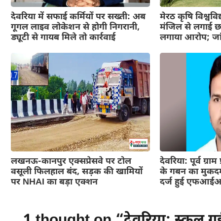
देवरिया में सफाई कर्मियों पर सख्ती: अब
मेरठ कृषि विश्वविद्
गूगल लाइव लोकेशन से होगी निगरानी,
मंजिल से लगाई छल
ड्यूटी से गायब मिले तो कार्रवाई
लगाया आरोप; जा
लखनऊ-कानपुर एक्सप्रेसवे पर टोल
देवरिया: पूर्व ग्र
वसूली फिलहाल बंद, सड़क की खामियों
के गबन का मुकदम
पर NHAI का बड़ा एक्शन
दर्ज हुई एफआई
1 thought on “देवरिया: स्कूल गईं