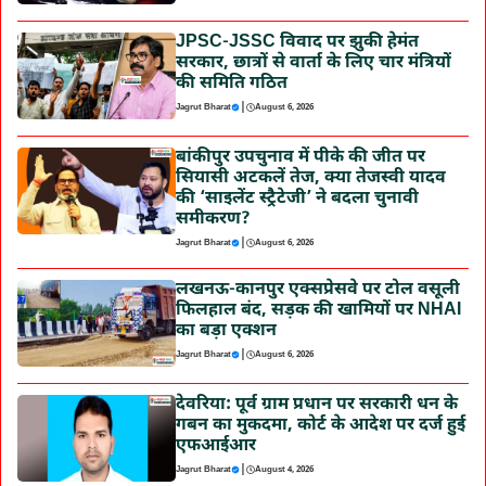
JPSC-JSSC विवाद पर झुकी हेमंत
सरकार, छात्रों से वार्ता के लिए चार मंत्रियों
की समिति गठित
|
Jagrut Bharat
August 6, 2026
बांकीपुर उपचुनाव में पीके की जीत पर
सियासी अटकलें तेज, क्या तेजस्वी यादव
की ‘साइलेंट स्ट्रैटेजी’ ने बदला चुनावी
समीकरण?
|
Jagrut Bharat
August 6, 2026
लखनऊ-कानपुर एक्सप्रेसवे पर टोल वसूली
फिलहाल बंद, सड़क की खामियों पर NHAI
का बड़ा एक्शन
|
Jagrut Bharat
August 6, 2026
देवरिया: पूर्व ग्राम प्रधान पर सरकारी धन के
गबन का मुकदमा, कोर्ट के आदेश पर दर्ज हुई
एफआईआर
|
Jagrut Bharat
August 4, 2026