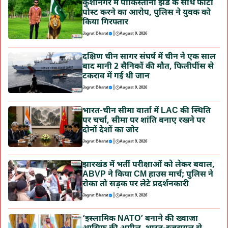
कुशीनगर में पाकिस्तानी झंडे के साथ फोटो
पोस्ट करने का आरोप, पुलिस ने युवक को
किया गिरफ्तार
|
Jagrut Bharat
August 9, 2026
दक्षिण चीन सागर संघर्ष में चीन ने एक साल
बाद मानी 2 सैनिकों की मौत, फिलीपींस से
टकराव में गई थी जान
|
Jagrut Bharat
August 9, 2026
भारत-चीन सीमा वार्ता में LAC की स्थिति
पर चर्चा, सीमा पर शांति बनाए रखने पर
दोनों देशों का जोर
|
Jagrut Bharat
August 9, 2026
झारखंड में भर्ती परीक्षाओं को लेकर बवाल,
ABVP ने किया CM हाउस मार्च; पुलिस ने
रोका तो सड़क पर लेटे प्रदर्शनकारी
|
Jagrut Bharat
August 9, 2026
‘इस्लामिक NATO’ बनाने की ख्वाजा