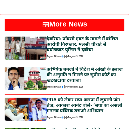
More News
देवरिया: पॉक्सो एक्ट के मामले में वांछित
आरोपी गिरफ्तार, मलसी चौराहे से
बघौचघाट पुलिस ने दबोचा
|
Jagrut Bharat
August 9, 2026
अभिषेक बनर्जी ने विदेश में आंखों के इलाज
की अनुमति न मिलने पर सुप्रीम कोर्ट का
खटखटाया दरवाजा
|
Jagrut Bharat
August 9, 2026
PDA को लेकर सपा-बसपा में जुबानी जंग
तेज, आकाश आनंद बोले- ‘सपा का असली
मतलब पब्लिक डराओ अभियान’
|
Jagrut Bharat
August 9, 2026