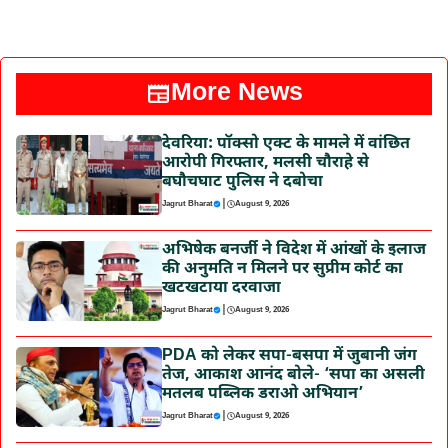
More News
देवरिया: पॉक्सो एक्ट के मामले में वांछित
आरोपी गिरफ्तार, मलसी चौराहे से
बघौचघाट पुलिस ने दबोचा
|
Jagrut Bharat
August 9, 2026
अभिषेक बनर्जी ने विदेश में आंखों के इलाज
की अनुमति न मिलने पर सुप्रीम कोर्ट का
खटखटाया दरवाजा
|
Jagrut Bharat
August 9, 2026
PDA को लेकर सपा-बसपा में जुबानी जंग
तेज, आकाश आनंद बोले- ‘सपा का असली
मतलब पब्लिक डराओ अभियान’
|
Jagrut Bharat
August 9, 2026