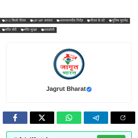
313 किलो पीतल
UP MP अपराध
अंतरजनपदीय गिरोह
पीतल के घंटे
पुलिस मुठभेड़
मंदिर चोरी
मंदिर सुरक्षा
रायबरेली
Jagrut Bharat