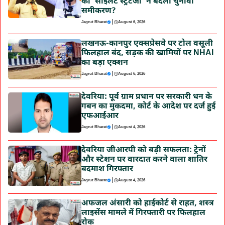
की ‘साइलेंट स्ट्रैटेजी’ ने बदला चुनावी
समीकरण?
|
Jagrut Bharat
August 6, 2026
लखनऊ-कानपुर एक्सप्रेसवे पर टोल वसूली
फिलहाल बंद, सड़क की खामियों पर NHAI
का बड़ा एक्शन
|
Jagrut Bharat
August 6, 2026
देवरिया: पूर्व ग्राम प्रधान पर सरकारी धन के
गबन का मुकदमा, कोर्ट के आदेश पर दर्ज हुई
एफआईआर
|
Jagrut Bharat
August 4, 2026
देवरिया जीआरपी को बड़ी सफलता: ट्रेनों
और स्टेशन पर वारदात करने वाला शातिर
बदमाश गिरफ्तार
|
Jagrut Bharat
August 4, 2026
अफजल अंसारी को हाईकोर्ट से राहत, शस्त्र
लाइसेंस मामले में गिरफ्तारी पर फिलहाल
रोक