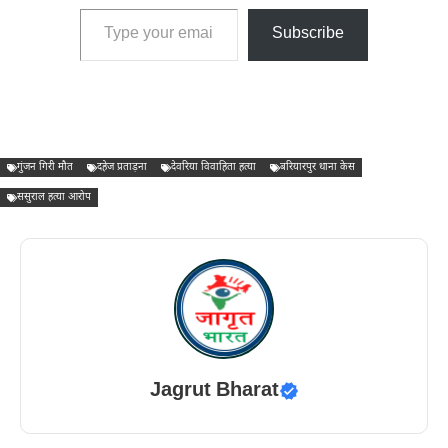
Type your email…
Subscribe
गुंजन गिरी मौत
दहेज प्रताड़ना
देवरिया विवाहिता हत्या
बरियारपुर थाना केस
ससुराल हत्या आरोप
Jagrut Bharat