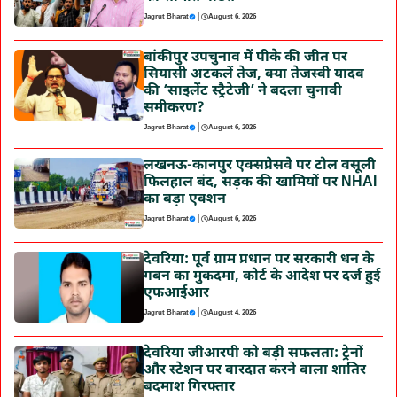
|
Jagrut Bharat
August 6, 2026
बांकीपुर उपचुनाव में पीके की जीत पर
सियासी अटकलें तेज, क्या तेजस्वी यादव
की ‘साइलेंट स्ट्रैटेजी’ ने बदला चुनावी
समीकरण?
|
Jagrut Bharat
August 6, 2026
लखनऊ-कानपुर एक्सप्रेसवे पर टोल वसूली
फिलहाल बंद, सड़क की खामियों पर NHAI
का बड़ा एक्शन
|
Jagrut Bharat
August 6, 2026
देवरिया: पूर्व ग्राम प्रधान पर सरकारी धन के
गबन का मुकदमा, कोर्ट के आदेश पर दर्ज हुई
एफआईआर
|
Jagrut Bharat
August 4, 2026
देवरिया जीआरपी को बड़ी सफलता: ट्रेनों
और स्टेशन पर वारदात करने वाला शातिर
बदमाश गिरफ्तार