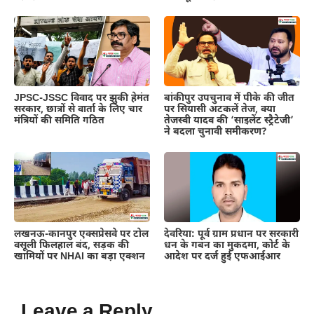
JPSC-JSSC विवाद पर झुकी हेमंत
बांकीपुर उपचुनाव में पीके की जीत
सरकार, छात्रों से वार्ता के लिए चार
पर सियासी अटकलें तेज, क्या
मंत्रियों की समिति गठित
तेजस्वी यादव की ‘साइलेंट स्ट्रैटेजी’
ने बदला चुनावी समीकरण?
लखनऊ-कानपुर एक्सप्रेसवे पर टोल
देवरिया: पूर्व ग्राम प्रधान पर सरकारी
वसूली फिलहाल बंद, सड़क की
धन के गबन का मुकदमा, कोर्ट के
खामियों पर NHAI का बड़ा एक्शन
आदेश पर दर्ज हुई एफआईआर
Leave a Reply