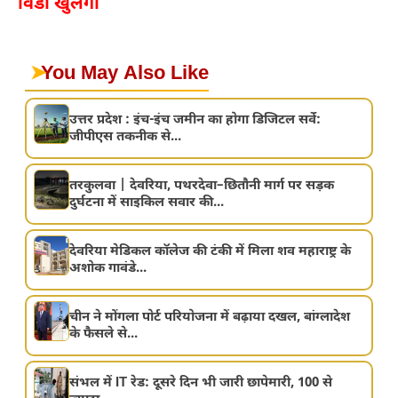
विंडो खुलेगी
➤
You May Also Like
उत्तर प्रदेश : इंच-इंच जमीन का होगा डिजिटल सर्वे:
जीपीएस तकनीक से...
तरकुलवा | देवरिया, पथरदेवा–छितौनी मार्ग पर सड़क
दुर्घटना में साइकिल सवार की...
देवरिया मेडिकल कॉलेज की टंकी में मिला शव महाराष्ट्र के
अशोक गावंडे...
चीन ने मोंगला पोर्ट परियोजना में बढ़ाया दखल, बांग्लादेश
के फैसले से...
संभल में IT रेड: दूसरे दिन भी जारी छापेमारी, 100 से