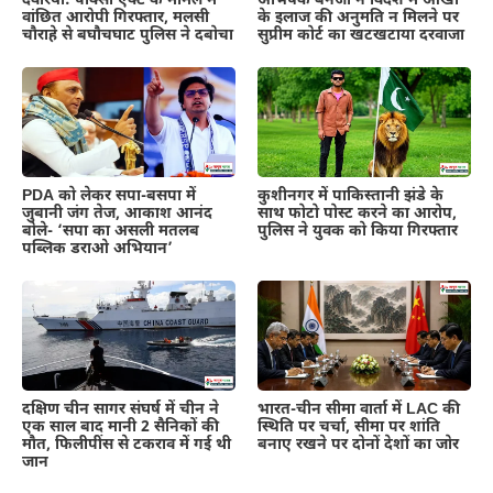
देवरिया: पॉक्सो एक्ट के मामले में
अभिषेक बनर्जी ने विदेश में आंखों
वांछित आरोपी गिरफ्तार, मलसी
के इलाज की अनुमति न मिलने पर
चौराहे से बघौचघाट पुलिस ने दबोचा
सुप्रीम कोर्ट का खटखटाया दरवाजा
PDA को लेकर सपा-बसपा में
कुशीनगर में पाकिस्तानी झंडे के
जुबानी जंग तेज, आकाश आनंद
साथ फोटो पोस्ट करने का आरोप,
बोले- ‘सपा का असली मतलब
पुलिस ने युवक को किया गिरफ्तार
पब्लिक डराओ अभियान’
दक्षिण चीन सागर संघर्ष में चीन ने
भारत-चीन सीमा वार्ता में LAC की
एक साल बाद मानी 2 सैनिकों की
स्थिति पर चर्चा, सीमा पर शांति
मौत, फिलीपींस से टकराव में गई थी
बनाए रखने पर दोनों देशों का जोर
जान