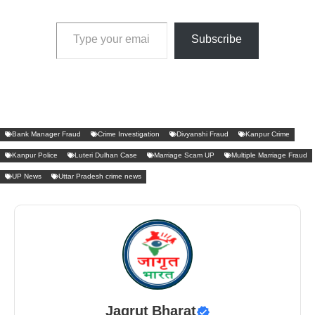
Type your email…
Subscribe
Bank Manager Fraud
Crime Investigation
Divyanshi Fraud
Kanpur Crime
Kanpur Police
Luteri Dulhan Case
Marriage Scam UP
Multiple Marriage Fraud
UP News
Uttar Pradesh crime news
Jagrut Bharat