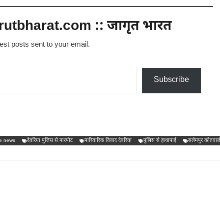
utbharat.com :: जागृत भारत
test posts sent to your email.
Subscribe
ce news
देवरिया पुलिस से मारपीट
पारिवारिक विवाद देवरिया
पुलिस से हाथापाई
सलेमपुर कोतवाल