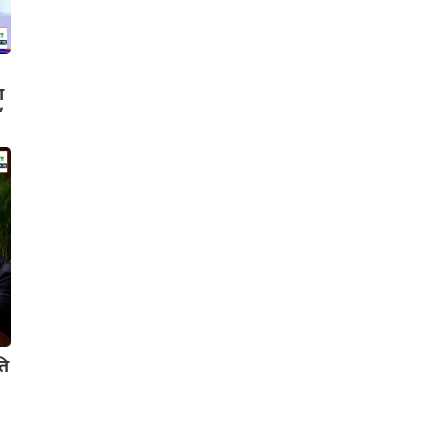
ा
’
ति