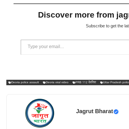
Discover more from jagr
Subscribe to get the la
Type your email…
Deoria police assault
Deoria viral video
PRB 112 देवरिया
Uttar Pradesh poli
Jagrut Bharat