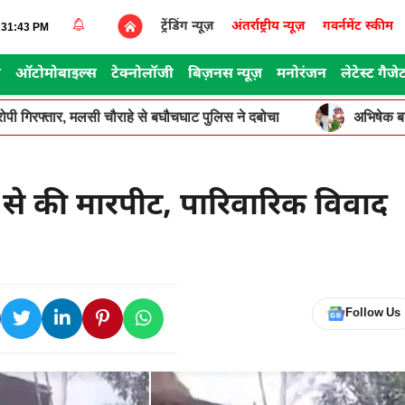
ट्रेंडिंग न्यूज़
अंतर्राष्ट्रीय न्यूज़
गवर्नमेंट स्कीम
1:31:43 PM
स
ऑटोमोबाइल्स
टेक्नोलॉजी
बिज़नस न्यूज़
मनोरंजन
लेटेस्ट गैजे
 आरोपी गिरफ्तार, मलसी चौराहे से बघौचघाट पुलिस ने दबोचा
अभिषेक बन
ों से की मारपीट, पारिवारिक विवाद
Follow Us