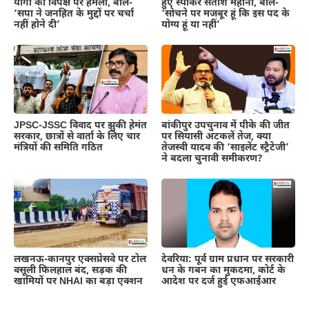
योगी का विपक्ष पर हमला, बोले-
हुए स्पीकर सतीश महाना, बोले-
‘सपा ने जनहित के मुद्दों पर चर्चा
‘सोचने पर मजबूर हूं कि इस पद के
नहीं होने दी’
योग्य हूं या नहीं’
JPSC-JSSC विवाद पर झुकी हेमंत
बांकीपुर उपचुनाव में पीके की जीत
सरकार, छात्रों से वार्ता के लिए चार
पर सियासी अटकलें तेज, क्या
मंत्रियों की समिति गठित
तेजस्वी यादव की ‘साइलेंट स्ट्रैटेजी’
ने बदला चुनावी समीकरण?
लखनऊ-कानपुर एक्सप्रेसवे पर टोल
देवरिया: पूर्व ग्राम प्रधान पर सरकारी
वसूली फिलहाल बंद, सड़क की
धन के गबन का मुकदमा, कोर्ट के
खामियों पर NHAI का बड़ा एक्शन
आदेश पर दर्ज हुई एफआईआर