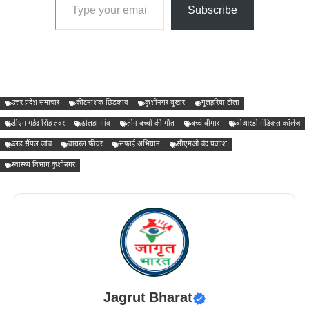
Subscribe
उत्तर प्रदेश समाचार
कीटनाशक छिड़काव
कुशीनगर बुखार
गुलहरिया टोला
डीएम महेंद्र सिंह तंवर
ढोलहा गांव
तीन बच्चों की मौत
बच्चे बीमार
बीआरडी मेडिकल कॉलेज
ब्लड सैंपल जांच
वायरल फीवर
सफाई अभियान
सीएमओ चंद्र प्रकाश
स्वास्थ्य विभाग कुशीनगर
Jagrut Bharat