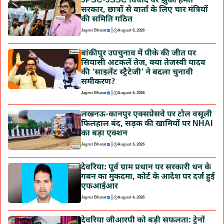
JPSC-JSSC विवाद पर झुकी हेमंत
सरकार, छात्रों से वार्ता के लिए चार मंत्रियों
की समिति गठित
|
Jagrut Bharat
August 6, 2026
बांकीपुर उपचुनाव में पीके की जीत पर
सियासी अटकलें तेज, क्या तेजस्वी यादव
की ‘साइलेंट स्ट्रैटेजी’ ने बदला चुनावी
समीकरण?
|
Jagrut Bharat
August 6, 2026
लखनऊ-कानपुर एक्सप्रेसवे पर टोल वसूली
फिलहाल बंद, सड़क की खामियों पर NHAI
का बड़ा एक्शन
|
Jagrut Bharat
August 6, 2026
देवरिया: पूर्व ग्राम प्रधान पर सरकारी धन के
गबन का मुकदमा, कोर्ट के आदेश पर दर्ज हुई
एफआईआर
|
Jagrut Bharat
August 4, 2026
देवरिया जीआरपी को बड़ी सफलता: ट्रेनों