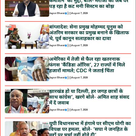
कमीशन’ का मुद्दा, बोले- मरीजों की जेब पर
पड़ रहा है कट मनी सिस्टम का बोझ
|
Jagrut Bharat
August 7, 2026
बांग्लादेश: सेना प्रमुख मोहम्मद यूनुस को
अंतरिम सरकार का प्रमुख बनाने के खिलाफ
थे, पूर्व कानून सलाहकार का दावा
|
Jagrut Bharat
August 7, 2026
अमेरिका में तेजी से फैल रहा खतरनाक
फंगस ‘कैंडिडा ऑरिस’, 27 राज्यों में मिले
हजारों मामले; CDC ने जताई चिंता
|
Jagrut Bharat
August 7, 2026
झारखंड हो या दिल्ली, हर जगह छात्रों के
साथ कांग्रेस’, खरगे बोले- अमित शाह संसद
में दें जवाब
|
Jagrut Bharat
August 7, 2026
यूपी विधानसभा में हंगामे पर सीएम योगी का
विपक्ष पर हमला, बोले- ‘सपा ने जनहित के
मुद्दों पर चर्चा नहीं होने दी’