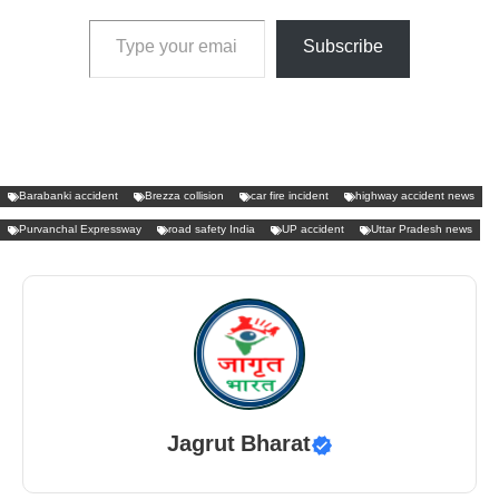
Type your email…
Subscribe
Barabanki accident
Brezza collision
car fire incident
highway accident news
Purvanchal Expressway
road safety India
UP accident
Uttar Pradesh news
Jagrut Bharat