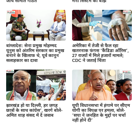
जांच समिति गठित
मनी सिस्टम का बोझ
बांग्लादेश: सेना प्रमुख मोहम्मद
अमेरिका में तेजी से फैल रहा
यूनुस को अंतरिम सरकार का प्रमुख
खतरनाक फंगस ‘कैंडिडा ऑरिस’,
बनाने के खिलाफ थे, पूर्व कानून
27 राज्यों में मिले हजारों मामले;
सलाहकार का दावा
CDC ने जताई चिंता
झारखंड हो या दिल्ली, हर जगह
यूपी विधानसभा में हंगामे पर सीएम
छात्रों के साथ कांग्रेस’, खरगे बोले-
योगी का विपक्ष पर हमला, बोले-
अमित शाह संसद में दें जवाब
‘सपा ने जनहित के मुद्दों पर चर्चा
नहीं होने दी’