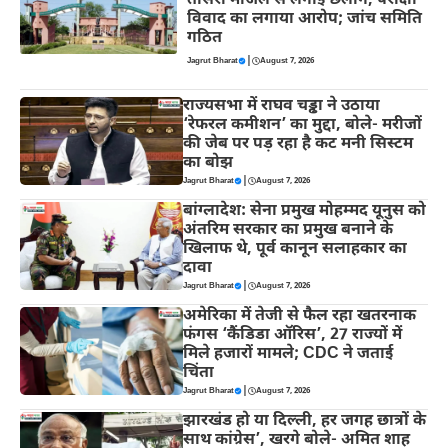
तीसरी मंजिल से लगाई छलांग, परीक्षा
विवाद का लगाया आरोप; जांच समिति
गठित
|
Jagrut Bharat
August 7, 2026
राज्यसभा में राघव चड्ढा ने उठाया
‘रेफरल कमीशन’ का मुद्दा, बोले- मरीजों
की जेब पर पड़ रहा है कट मनी सिस्टम
का बोझ
|
Jagrut Bharat
August 7, 2026
बांग्लादेश: सेना प्रमुख मोहम्मद यूनुस को
अंतरिम सरकार का प्रमुख बनाने के
खिलाफ थे, पूर्व कानून सलाहकार का
दावा
|
Jagrut Bharat
August 7, 2026
अमेरिका में तेजी से फैल रहा खतरनाक
फंगस ‘कैंडिडा ऑरिस’, 27 राज्यों में
मिले हजारों मामले; CDC ने जताई
चिंता
|
Jagrut Bharat
August 7, 2026
झारखंड हो या दिल्ली, हर जगह छात्रों के
साथ कांग्रेस’, खरगे बोले- अमित शाह