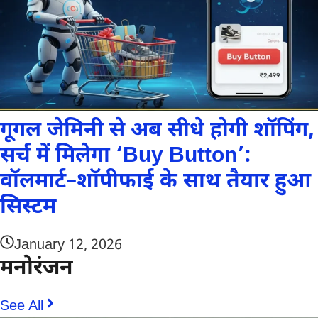
गूगल जेमिनी से अब सीधे होगी शॉपिंग,
सर्च में मिलेगा ‘Buy Button’:
वॉलमार्ट–शॉपीफाई के साथ तैयार हुआ
सिस्टम
January 12, 2026
मनोरंजन
See All