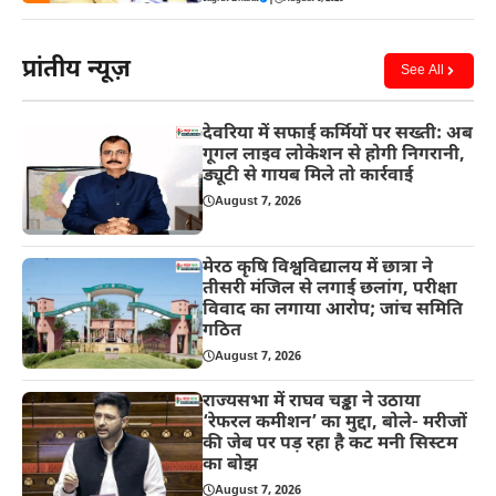
प्रांतीय न्यूज़
See All
देवरिया में सफाई कर्मियों पर सख्ती: अब
गूगल लाइव लोकेशन से होगी निगरानी,
ड्यूटी से गायब मिले तो कार्रवाई
August 7, 2026
मेरठ कृषि विश्वविद्यालय में छात्रा ने
तीसरी मंजिल से लगाई छलांग, परीक्षा
विवाद का लगाया आरोप; जांच समिति
गठित
August 7, 2026
राज्यसभा में राघव चड्ढा ने उठाया
‘रेफरल कमीशन’ का मुद्दा, बोले- मरीजों
की जेब पर पड़ रहा है कट मनी सिस्टम
का बोझ
August 7, 2026