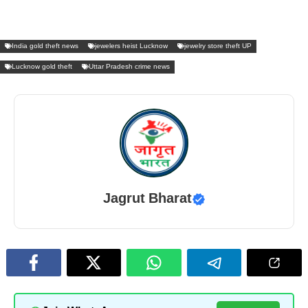
India gold theft news
jewelers heist Lucknow
jewelry store theft UP
Lucknow gold theft
Uttar Pradesh crime news
Jagrut Bharat