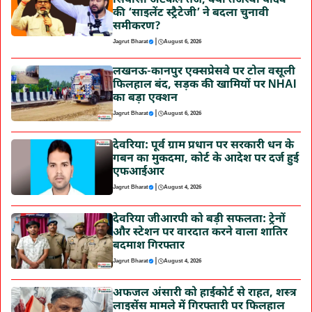
सियासी अटकलें तेज, क्या तेजस्वी यादव
की ‘साइलेंट स्ट्रैटेजी’ ने बदला चुनावी
समीकरण?
|
Jagrut Bharat
August 6, 2026
लखनऊ-कानपुर एक्सप्रेसवे पर टोल वसूली
फिलहाल बंद, सड़क की खामियों पर NHAI
का बड़ा एक्शन
|
Jagrut Bharat
August 6, 2026
देवरिया: पूर्व ग्राम प्रधान पर सरकारी धन के
गबन का मुकदमा, कोर्ट के आदेश पर दर्ज हुई
एफआईआर
|
Jagrut Bharat
August 4, 2026
देवरिया जीआरपी को बड़ी सफलता: ट्रेनों
और स्टेशन पर वारदात करने वाला शातिर
बदमाश गिरफ्तार
|
Jagrut Bharat
August 4, 2026
अफजल अंसारी को हाईकोर्ट से राहत, शस्त्र
लाइसेंस मामले में गिरफ्तारी पर फिलहाल