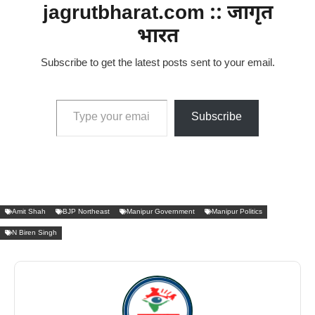
jagrutbharat.com :: जागृत
भारत
Subscribe to get the latest posts sent to your email.
Type your email…
Subscribe
Amit Shah
BJP Northeast
Manipur Government
Manipur Politics
N Biren Singh