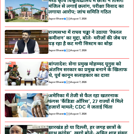
मेरठ कृषि विश्वविद्यालय में छात्रा ने तीसरी
मंजिल से लगाई छलांग, परीक्षा विवाद का
लगाया आरोप; जांच समिति गठित
|
Jagrut Bharat
August 7, 2026
राज्यसभा में राघव चड्ढा ने उठाया ‘रेफरल
कमीशन’ का मुद्दा, बोले- मरीजों की जेब पर
पड़ रहा है कट मनी सिस्टम का बोझ
|
Jagrut Bharat
August 7, 2026
बांग्लादेश: सेना प्रमुख मोहम्मद यूनुस को
अंतरिम सरकार का प्रमुख बनाने के खिलाफ
थे, पूर्व कानून सलाहकार का दावा
|
Jagrut Bharat
August 7, 2026
अमेरिका में तेजी से फैल रहा खतरनाक
फंगस ‘कैंडिडा ऑरिस’, 27 राज्यों में मिले
हजारों मामले; CDC ने जताई चिंता
|
Jagrut Bharat
August 7, 2026
झारखंड हो या दिल्ली, हर जगह छात्रों के
साथ कांग्रेस’, खरगे बोले- अमित शाह संसद