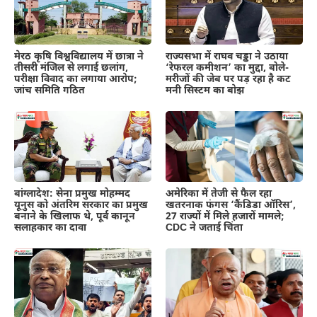
मेरठ कृषि विश्वविद्यालय में छात्रा ने
राज्यसभा में राघव चड्ढा ने उठाया
तीसरी मंजिल से लगाई छलांग,
‘रेफरल कमीशन’ का मुद्दा, बोले-
परीक्षा विवाद का लगाया आरोप;
मरीजों की जेब पर पड़ रहा है कट
जांच समिति गठित
मनी सिस्टम का बोझ
बांग्लादेश: सेना प्रमुख मोहम्मद
अमेरिका में तेजी से फैल रहा
यूनुस को अंतरिम सरकार का प्रमुख
खतरनाक फंगस ‘कैंडिडा ऑरिस’,
बनाने के खिलाफ थे, पूर्व कानून
27 राज्यों में मिले हजारों मामले;
सलाहकार का दावा
CDC ने जताई चिंता