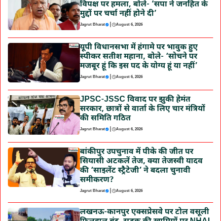
विपक्ष पर हमला, बोले- ‘सपा ने जनहित के
मुद्दों पर चर्चा नहीं होने दी’
|
Jagrut Bharat
August 6, 2026
यूपी विधानसभा में हंगामे पर भावुक हुए
स्पीकर सतीश महाना, बोले- ‘सोचने पर
मजबूर हूं कि इस पद के योग्य हूं या नहीं’
|
Jagrut Bharat
August 6, 2026
JPSC-JSSC विवाद पर झुकी हेमंत
सरकार, छात्रों से वार्ता के लिए चार मंत्रियों
की समिति गठित
|
Jagrut Bharat
August 6, 2026
बांकीपुर उपचुनाव में पीके की जीत पर
सियासी अटकलें तेज, क्या तेजस्वी यादव
की ‘साइलेंट स्ट्रैटेजी’ ने बदला चुनावी
समीकरण?
|
Jagrut Bharat
August 6, 2026
लखनऊ-कानपुर एक्सप्रेसवे पर टोल वसूली