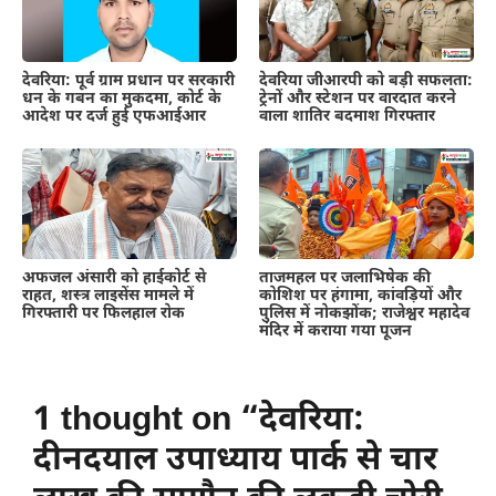
देवरिया: पूर्व ग्राम प्रधान पर सरकारी
देवरिया जीआरपी को बड़ी सफलता:
धन के गबन का मुकदमा, कोर्ट के
ट्रेनों और स्टेशन पर वारदात करने
आदेश पर दर्ज हुई एफआईआर
वाला शातिर बदमाश गिरफ्तार
अफजल अंसारी को हाईकोर्ट से
ताजमहल पर जलाभिषेक की
राहत, शस्त्र लाइसेंस मामले में
कोशिश पर हंगामा, कांवड़ियों और
गिरफ्तारी पर फिलहाल रोक
पुलिस में नोकझोंक; राजेश्वर महादेव
मंदिर में कराया गया पूजन
1 thought on “देवरिया:
दीनदयाल उपाध्याय पार्क से चार