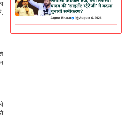
सियासी अटकलें तेज, क्या तेजस्वी
का
यादव की ‘साइलेंट स्ट्रैटेजी’ ने बदला
चुनावी समीकरण?
ि,
Jagrut Bharat
|
August 6, 2026
ले
ान
को
ति