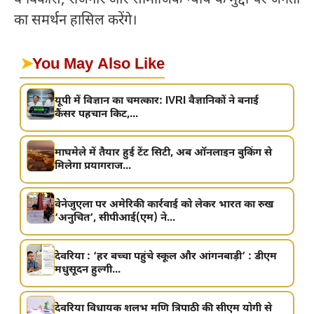
वे विकास, रोजगार और सामाजिक न्याय के मुद्दों पर जनता
का समर्थन हासिल करेंगे।
➤
You May Also Like
यूपी में विज्ञान का चमत्कार: IVRI वैज्ञानिकों ने बनाई
कैंसर पहचान किट,...
माघमेले में तैयार हुई टेंट सिटी, अब ऑनलाइन बुकिंग से
मिलेगा प्रयागराज...
वेनेजुएला पर अमेरिकी कार्रवाई को लेकर भारत का रुख
‘अनुचित’, सीपीआई(एम) ने...
देवरिया : ‘हर बच्चा पहुंचे स्कूल और आंगनबाड़ी’ : डीएम
मधुसूदन हुल्गी...
देवरिया विधायक शलभ मणि त्रिपाठी की सीएम योगी से