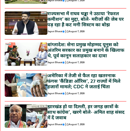
|
Jagrut Bharat
August 7, 2026
राज्यसभा में राघव चड्ढा ने उठाया ‘रेफरल
कमीशन’ का मुद्दा, बोले- मरीजों की जेब पर
पड़ रहा है कट मनी सिस्टम का बोझ
|
Jagrut Bharat
August 7, 2026
बांग्लादेश: सेना प्रमुख मोहम्मद यूनुस को
अंतरिम सरकार का प्रमुख बनाने के खिलाफ
थे, पूर्व कानून सलाहकार का दावा
|
Jagrut Bharat
August 7, 2026
अमेरिका में तेजी से फैल रहा खतरनाक
फंगस ‘कैंडिडा ऑरिस’, 27 राज्यों में मिले
हजारों मामले; CDC ने जताई चिंता
|
Jagrut Bharat
August 7, 2026
झारखंड हो या दिल्ली, हर जगह छात्रों के
साथ कांग्रेस’, खरगे बोले- अमित शाह संसद
में दें जवाब
|
Jagrut Bharat
August 7, 2026