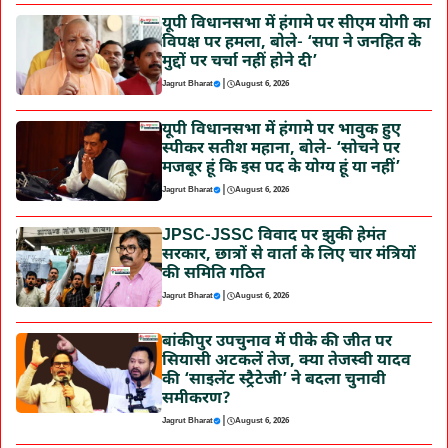
यूपी विधानसभा में हंगामे पर सीएम योगी का
विपक्ष पर हमला, बोले- ‘सपा ने जनहित के
मुद्दों पर चर्चा नहीं होने दी’
|
Jagrut Bharat
August 6, 2026
यूपी विधानसभा में हंगामे पर भावुक हुए
स्पीकर सतीश महाना, बोले- ‘सोचने पर
मजबूर हूं कि इस पद के योग्य हूं या नहीं’
|
Jagrut Bharat
August 6, 2026
JPSC-JSSC विवाद पर झुकी हेमंत
सरकार, छात्रों से वार्ता के लिए चार मंत्रियों
की समिति गठित
|
Jagrut Bharat
August 6, 2026
बांकीपुर उपचुनाव में पीके की जीत पर
सियासी अटकलें तेज, क्या तेजस्वी यादव
की ‘साइलेंट स्ट्रैटेजी’ ने बदला चुनावी
समीकरण?
|
Jagrut Bharat
August 6, 2026