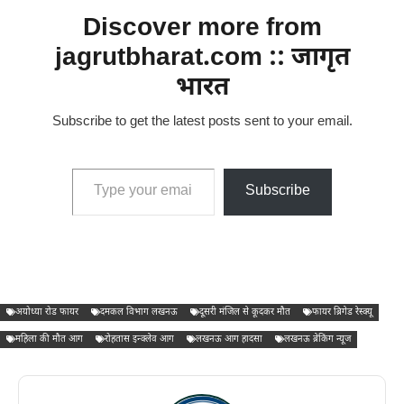
Discover more from
jagrutbharat.com :: जागृत
भारत
Subscribe to get the latest posts sent to your email.
Type your email…
Subscribe
अयोध्या रोड फायर
दमकल विभाग लखनऊ
दूसरी मंजिल से कूदकर मौत
फायर ब्रिगेड रेस्क्यू
महिला की मौत आग
रोहतास इन्क्लेव आग
लखनऊ आग हादसा
लखनऊ ब्रेकिंग न्यूज