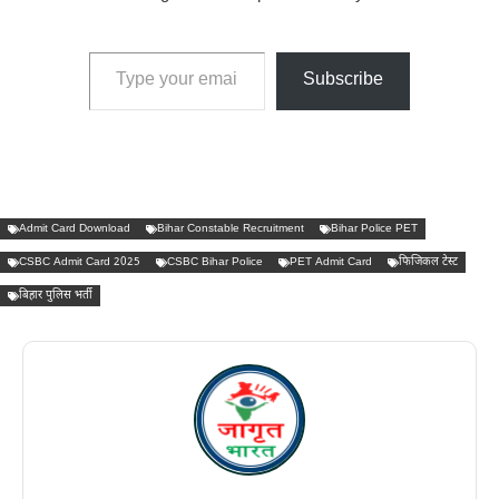
Type your email…
Subscribe
Admit Card Download
Bihar Constable Recruitment
Bihar Police PET
CSBC Admit Card 2025
CSBC Bihar Police
PET Admit Card
फिजिकल टेस्ट
बिहार पुलिस भर्ती