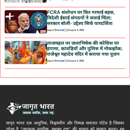
FCRA संशोधन पर फिर गरमाई बहस,
विदेशी ईसाई संगठनों ने जताई चिंता;
सरकार बोली- उद्देश्य सिर्फ पारदर्शिता
|
Jagrut Bharat
August 4, 2026
ताजमहल पर जलाभिषेक की कोशिश पर
हंगामा, कांवड़ियों और पुलिस में नोकझोंक;
राजेश्वर महादेव मंदिर में कराया गया पूजन
|
Jagrut Bharat
August 4, 2026
जागृत भारत एक आधुनिक, विश्वसनीय और निष्पक्ष समाचार पोर्टल है जिसका
उद्देश्य है “जागरूक नागरिक, सशक्त राष्ट्र” की भावना को साकार करना। हम