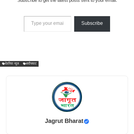
Subscribe to get the latest posts sent to your email.
Type your email…
Subscribe
देवरिया न्यूज़
बघौचघाट
Jagrut Bharat