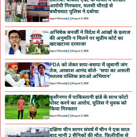
देवरिया: पॉक्सो एक्ट के मामले में वांछित
आरोपी गिरफ्तार, मलसी चौराहे से
बघौचघाट पुलिस ने दबोचा
|
Jagrut Bharat
August 9, 2026
अभिषेक बनर्जी ने विदेश में आंखों के इलाज
की अनुमति न मिलने पर सुप्रीम कोर्ट का
खटखटाया दरवाजा
|
Jagrut Bharat
August 9, 2026
PDA को लेकर सपा-बसपा में जुबानी जंग
तेज, आकाश आनंद बोले- ‘सपा का असली
मतलब पब्लिक डराओ अभियान’
|
Jagrut Bharat
August 9, 2026
कुशीनगर में पाकिस्तानी झंडे के साथ फोटो
पोस्ट करने का आरोप, पुलिस ने युवक को
किया गिरफ्तार
|
Jagrut Bharat
August 9, 2026
दक्षिण चीन सागर संघर्ष में चीन ने एक साल
बाद मानी 2 सैनिकों की मौत, फिलीपींस से