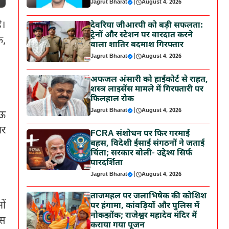
Jagrut Bharat
|
August 4, 2026
ै।
देवरिया जीआरपी को बड़ी सफलता:
ट्रेनों और स्टेशन पर वारदात करने
क,
वाला शातिर बदमाश गिरफ्तार
Jagrut Bharat
|
August 4, 2026
अफजल अंसारी को हाईकोर्ट से राहत,
शस्त्र लाइसेंस मामले में गिरफ्तारी पर
फिलहाल रोक
Jagrut Bharat
|
August 4, 2026
नऊ
ार
FCRA संशोधन पर फिर गरमाई
बहस, विदेशी ईसाई संगठनों ने जताई
चिंता; सरकार बोली- उद्देश्य सिर्फ
पारदर्शिता
Jagrut Bharat
|
August 4, 2026
ताजमहल पर जलाभिषेक की कोशिश
ों
पर हंगामा, कांवड़ियों और पुलिस में
नोकझोंक; राजेश्वर महादेव मंदिर में
यस
कराया गया पूजन