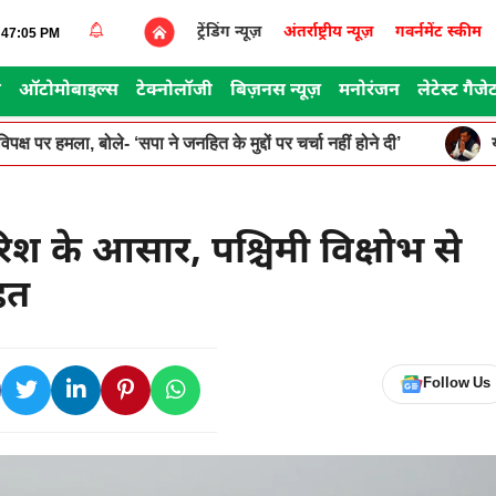
ट्रेंडिंग न्यूज़
अंतर्राष्ट्रीय न्यूज़
गवर्नमेंट स्कीम
4:47:05 PM
स
ऑटोमोबाइल्स
टेक्नोलॉजी
बिज़नस न्यूज़
मनोरंजन
लेटेस्ट गैजे
पक्ष पर हमला, बोले- ‘सपा ने जनहित के मुद्दों पर चर्चा नहीं होने दी’
ारिश के आसार, पश्चिमी विक्षोभ से
हत
Follow Us