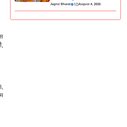
Jagrut Bharat
|
August 4, 2026
यस
ै,
8,
तम