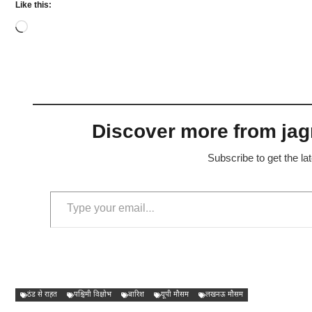
Like this:
Loading…
Discover more from jagr
Subscribe to get the la
Type your email…
ठंड से राहत
पश्चिमी विक्षोभ
बारिश
यूपी मौसम
लखनऊ मौसम