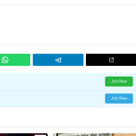
Join Now
Join Now