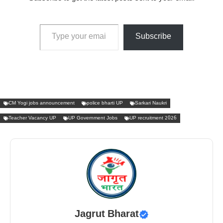
Type your email…
Subscribe
CM Yogi jobs announcement
police bharti UP
Sarkari Naukri
Teacher Vacancy UP
UP Government Jobs
UP recruitment 2026
Jagrut Bharat