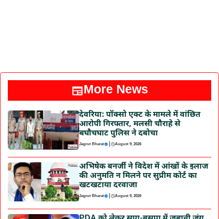
More News
देवरिया: पॉक्सो एक्ट के मामले में वांछित
आरोपी गिरफ्तार, मलसी चौराहे से
बघौचघाट पुलिस ने दबोचा
|
Jagrut Bharat
August 9, 2026
अभिषेक बनर्जी ने विदेश में आंखों के इलाज
की अनुमति न मिलने पर सुप्रीम कोर्ट का
खटखटाया दरवाजा
|
Jagrut Bharat
August 9, 2026
PDA को लेकर सपा-बसपा में जुबानी जंग