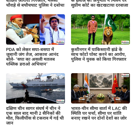
वांछित आरोपी गिरफ्तार, मलसी
के इलाज की अनुमति न मिलने पर
चौराहे से बघौचघाट पुलिस ने दबोचा
सुप्रीम कोर्ट का खटखटाया दरवाजा
PDA को लेकर सपा-बसपा में
कुशीनगर में पाकिस्तानी झंडे के
जुबानी जंग तेज, आकाश आनंद
साथ फोटो पोस्ट करने का आरोप,
बोले- ‘सपा का असली मतलब
पुलिस ने युवक को किया गिरफ्तार
पब्लिक डराओ अभियान’
दक्षिण चीन सागर संघर्ष में चीन ने
भारत-चीन सीमा वार्ता में LAC की
एक साल बाद मानी 2 सैनिकों की
स्थिति पर चर्चा, सीमा पर शांति
मौत, फिलीपींस से टकराव में गई थी
बनाए रखने पर दोनों देशों का जोर
जान