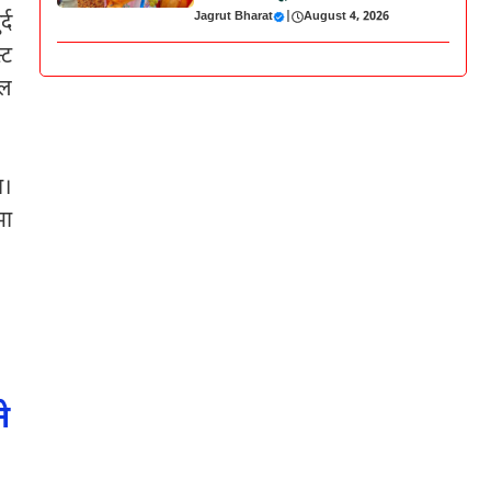
Jagrut Bharat
|
August 4, 2026
्द
्ट
िल
ा।
मा
े