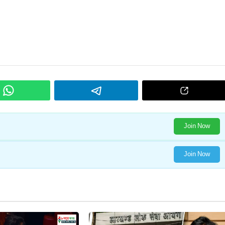
Join Now
Join Now