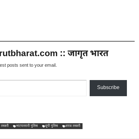
utbharat.com :: जागृत भारत
test posts sent to your email.
Subscribe
 तस्करी
भाटपाररानी पुलिस
यूपी पुलिस
शराब तस्करी