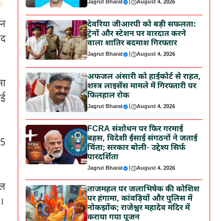
Jagrut Bharat
|
August 4, 2026
ीन
देवरिया जीआरपी को बड़ी सफलता:
ट्रेनों और स्टेशन पर वारदात करने
मद
वाला शातिर बदमाश गिरफ्तार
Jagrut Bharat
|
August 4, 2026
अफजल अंसारी को हाईकोर्ट से राहत,
ना
शस्त्र लाइसेंस मामले में गिरफ्तारी पर
फिलहाल रोक
ाई
Jagrut Bharat
|
August 4, 2026
FCRA संशोधन पर फिर गरमाई
बहस, विदेशी ईसाई संगठनों ने जताई
35
चिंता; सरकार बोली- उद्देश्य सिर्फ
पारदर्शिता
Jagrut Bharat
|
August 4, 2026
ुल
ताजमहल पर जलाभिषेक की कोशिश
पर हंगामा, कांवड़ियों और पुलिस में
ं।
नोकझोंक; राजेश्वर महादेव मंदिर में
कराया गया पूजन